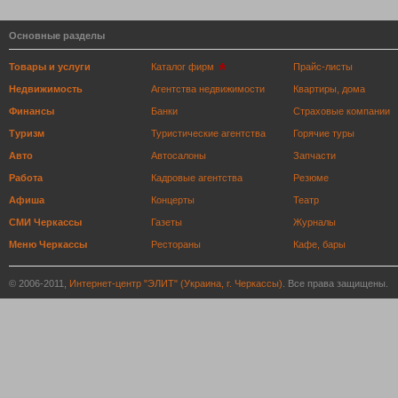
Основные разделы
Товары и услуги
Каталог фирм
Прайс-листы
Недвижимость
Агентства недвижимости
Квартиры, дома
Финансы
Банки
Страховые компании
Туризм
Туристические агентства
Горячие туры
Авто
Автосалоны
Запчасти
Работа
Кадровые агентства
Резюме
Афиша
Концерты
Театр
СМИ Черкассы
Газеты
Журналы
Меню Черкассы
Рестораны
Кафе, бары
© 2006-2011,
Интернет-центр "ЭЛИТ" (Украина, г. Черкассы)
. Все права защищены.