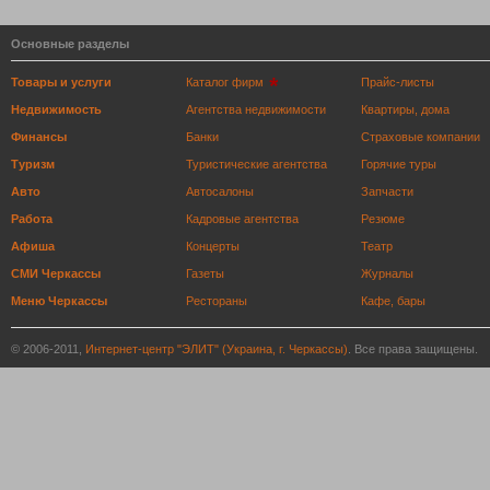
Основные разделы
Товары и услуги
Каталог фирм
Прайс-листы
Недвижимость
Агентства недвижимости
Квартиры, дома
Финансы
Банки
Страховые компании
Туризм
Туристические агентства
Горячие туры
Авто
Автосалоны
Запчасти
Работа
Кадровые агентства
Резюме
Афиша
Концерты
Театр
СМИ Черкассы
Газеты
Журналы
Меню Черкассы
Рестораны
Кафе, бары
© 2006-2011,
Интернет-центр "ЭЛИТ" (Украина, г. Черкассы)
. Все права защищены.