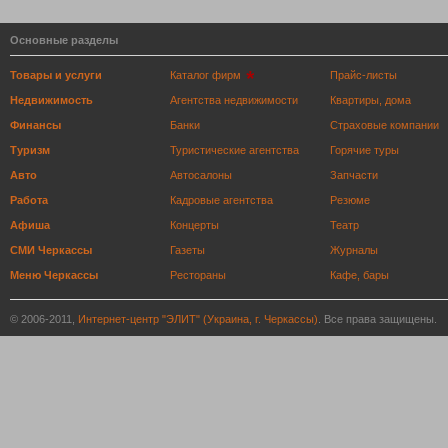
Основные разделы
Товары и услуги
Каталог фирм
Прайс-листы
Недвижимость
Агентства недвижимости
Квартиры, дома
Финансы
Банки
Страховые компании
Туризм
Туристические агентства
Горячие туры
Авто
Автосалоны
Запчасти
Работа
Кадровые агентства
Резюме
Афиша
Концерты
Театр
СМИ Черкассы
Газеты
Журналы
Меню Черкассы
Рестораны
Кафе, бары
© 2006-2011,
Интернет-центр "ЭЛИТ" (Украина, г. Черкассы)
. Все права защищены.