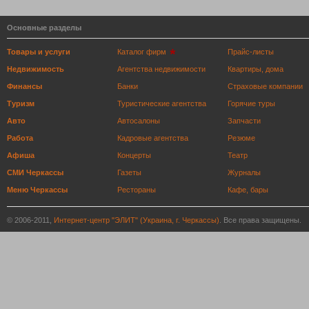
Основные разделы
Товары и услуги
Каталог фирм
Прайс-листы
Недвижимость
Агентства недвижимости
Квартиры, дома
Финансы
Банки
Страховые компании
Туризм
Туристические агентства
Горячие туры
Авто
Автосалоны
Запчасти
Работа
Кадровые агентства
Резюме
Афиша
Концерты
Театр
СМИ Черкассы
Газеты
Журналы
Меню Черкассы
Рестораны
Кафе, бары
© 2006-2011,
Интернет-центр "ЭЛИТ" (Украина, г. Черкассы)
. Все права защищены.