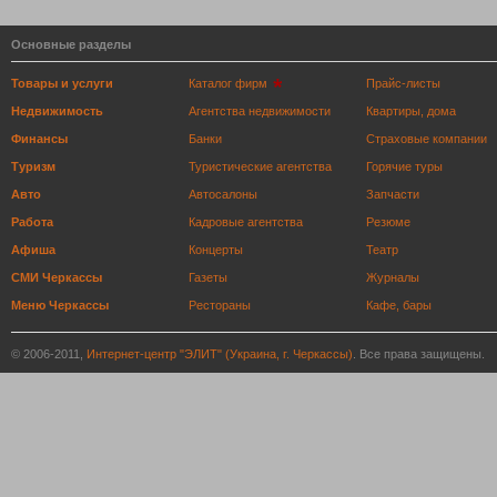
Основные разделы
Товары и услуги
Каталог фирм
Прайс-листы
Недвижимость
Агентства недвижимости
Квартиры, дома
Финансы
Банки
Страховые компании
Туризм
Туристические агентства
Горячие туры
Авто
Автосалоны
Запчасти
Работа
Кадровые агентства
Резюме
Афиша
Концерты
Театр
СМИ Черкассы
Газеты
Журналы
Меню Черкассы
Рестораны
Кафе, бары
© 2006-2011,
Интернет-центр "ЭЛИТ" (Украина, г. Черкассы)
. Все права защищены.