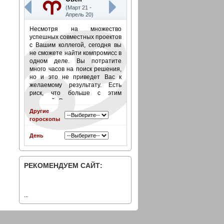
(Март 21 -
Апрель 20)
Несмотря на множество
успешных совместных проектов
с Вашим коллегой, сегодня вы
не сможете найти компромисс в
одном деле. Вы потратите
много часов на поиск решения,
но и это не приведет Вас к
желаемому результату. Есть
риск, что больше с этим
коллегой Вы сотрудничать не
будете.
Подробнее
»
Другие
гороскопы
День
РЕКОМЕНДУЕМ САЙТ:
...