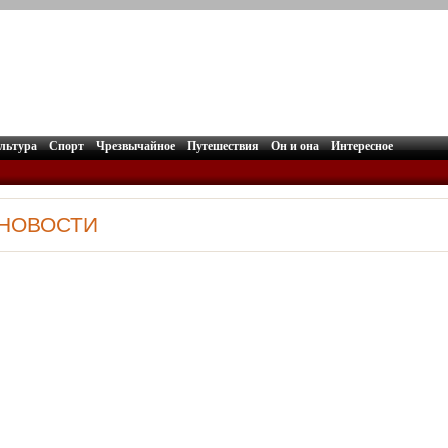
льтура
Спорт
Чрезвычайное
Путешествия
Он и она
Интересное
: НОВОСТИ