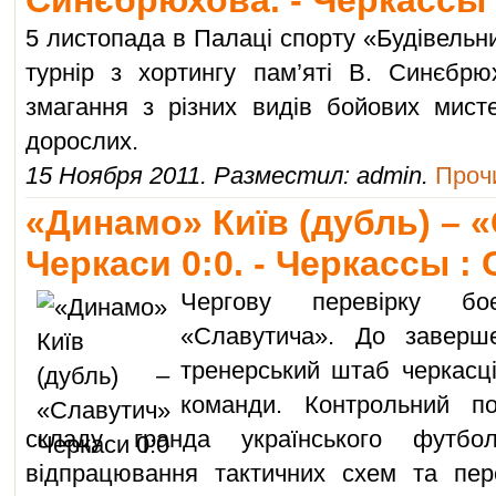
Синєбрюхова. - Черкассы 
5 листопада в Палаці спорту «Будівельн
турнір з хортингу пам’яті В. Синєбрюх
змагання з різних видів бойових мист
дорослих.
15 Ноября 2011. Разместил: admin.
Прочи
«Динамо» Київ (дубль) – 
Черкаси 0:0. - Черкассы :
Чергову перевірку б
«Славутича». До заверш
тренерський штаб черкасц
команди. Контрольний п
складу гранда українського футб
відпрацювання тактичних схем та пере