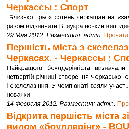
Черкассы : Спорт
Близько трьох сотень черкащан на «за
разом відзначити Всеукраїнський велоде
29 Мая 2012. Разместил: admin.
Прочитан
Першість міста з скелелаз
Черкасах. - Черкассы : Сп
Найкращого боулдерінгіста визначали
четвертій річниці створення Черкаської 
і скелелазіння. У чемпіонаті взяли участь
новачки.
14 Февраля 2012. Разместил: admin.
Про
Відкрита першість міста з
видом «боулдерінг» - BOU