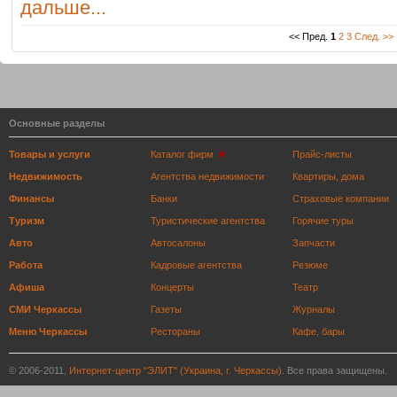
дальше...
<< Пред.
1
2
3
След. >>
Основные разделы
Товары и услуги
Каталог фирм
Прайс-листы
Недвижимость
Агентства недвижимости
Квартиры, дома
Финансы
Банки
Страховые компании
Туризм
Туристические агентства
Горячие туры
Авто
Автосалоны
Запчасти
Работа
Кадровые агентства
Резюме
Афиша
Концерты
Театр
СМИ Черкассы
Газеты
Журналы
Меню Черкассы
Рестораны
Кафе, бары
© 2006-2011,
Интернет-центр "ЭЛИТ" (Украина, г. Черкассы)
. Все права защищены.