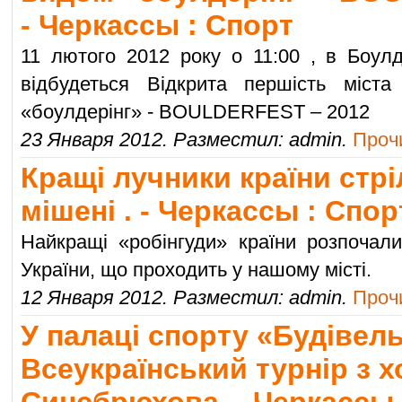
- Черкассы : Спорт
11 лютого 2012 року о 11:00
, в Боулд
відбудеться Відкрита першість міста
«боулдерінг» -
BOULDERFEST
– 2012
23 Января 2012. Разместил: admin.
Прочи
Кращі лучники країни стрі
мішені . - Черкассы : Спор
Найкращі «робінгуди» країни розпочали
України, що проходить у нашому місті.
12 Января 2012. Разместил: admin.
Прочи
У палаці спорту «Будівел
Всеукраїнський турнір з х