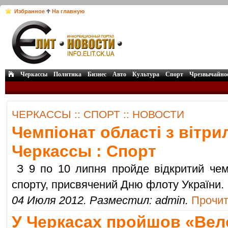
Избранное
На главную
Черкассы
Политика
Бизнес
Авто
Культура
Спорт
Чрезвычайно
ЧЕРКАССЫ :: СПОРТ :: НОВОСТИ
Чемпіонат області з вітри
Черкассы : Спорт
З 9 по 10 липня пройде відкритий чемп
спорту, присвячений Дню флоту України.
04 Июля 2012. Разместил: admin.
Прочит
У Черкасах пройшов «Вело