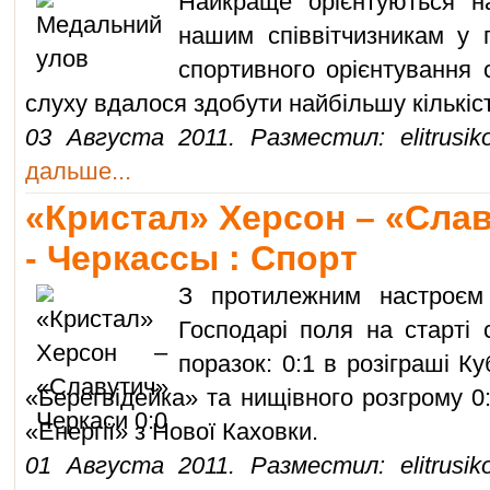
Найкраще орієнтуються на
нашим співвітчизникам у п
спортивного орієнтування 
слуху вдалося здобути найбільшу кількіс
03 Августа 2011. Разместил: elitrusik
дальше...
«Кристал» Херсон – «Слав
- Черкассы : Спорт
З протилежним настроєм
Господарі поля на старті 
поразок: 0:1 в розіграші К
«Берегвідейка» та нищівного розгрому 0
«Енергії» з Нової Каховки.
01 Августа 2011. Разместил: elitrusik