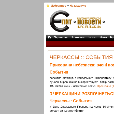
Избранное
На главную
Черкассы
Политика
Бизнес
Авто
Ку
ЧЕРКАССЫ :: СОБЫТИЯ 
Прихована небезпека: вчені поя
События
Колектив фахівців з канадського Університету М
сучасні виробники не використовують папір, за
18 Ноября 2019. Разместил: admin.
Прочитано (4
З ЧЕРКАЩИНИ РОЗПОЧНЕТЬСЯ 
Черкассы : События
У День Державного Прапора на честь 30-річчя
області синьо-жовтий стяг