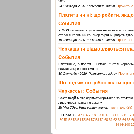
20%.
24 Октября 2020. Разместил: admin.
Прочитано 
Платити чи ні: що робити, якщо
События
У МОЗ закликають українців не мовчати про випад
сталося, головний санлікар України радить дзвон
19 Октября 2020. Разместил: admin.
Прочитано 
Черкащани відмовляються плати
События
Платіжки є, а послуг – немає. Жителі черкаськ
великогабаритного сміття
30 Сентября 2020. Разместил: admin.
Прочитано
Що водіям потрібно знати про п
Черкассы : События
Часто водій може отримати протокол за статтею 1
лише через незнання закону
18 Мая 2020. Разместил: admin.
Прочитано (25).
<< Пред.
1
2
3
4
5
6
7
8
9
10
11
12
13
14
15
16
17
50
51
52
53
54
55
56
57
58
59
60
61
62
63
64
65
6
98
99
100
1