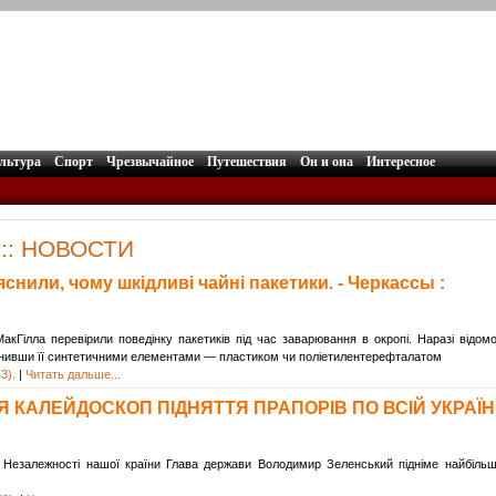
льтура
Спорт
Чрезвычайное
Путешествия
Он и она
Интересное
:: НОВОСТИ
снили, чому шкідливі чайні пакетики. - Черкассы :
акГілла перевірили поведінку пакетиків під час заварювання в окропі. Наразі відом
мінивши її синтетичними елементами — пластиком чи поліетилентерефталатом
3).
|
Читать дальше...
КАЛЕЙДОСКОП ПІДНЯТТЯ ПРАПОРІВ ПО ВСІЙ УКРАЇНІ!
 Незалежності нашої країни Глава держави Володимир Зеленський підніме найбіль