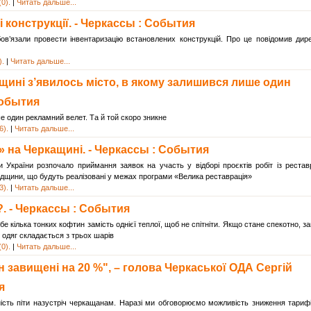
0).
|
Читать дальше...
 конструкції. - Черкассы : События
ов’язали провести інвентаризацію встановлених конструкцій. Про це повідомив дир
).
|
Читать дальше...
ащині з’явилось місто, в якому залишився лише один
События
 один рекламний велет. Та й той скоро зникне
6).
|
Читать дальше...
 на Черкащині. - Черкассы : События
и України розпочало приймання заявок на участь у відборі проєктів робіт із реставр
падщини, що будуть реалізовані у межах програми «Велика реставрація»
3).
|
Читать дальше...
. - Черкассы : События
е кілька тонких кофтин замість однієї теплої, щоб не спітніти. Якщо стане спекотно, з
одяг складається з трьох шарів
0).
|
Читать дальше...
 завищені на 20 %", – голова Черкаської ОДА Сергій
я
ість піти назустріч черкащанам. Наразі ми обговорюємо можливість зниження тариф