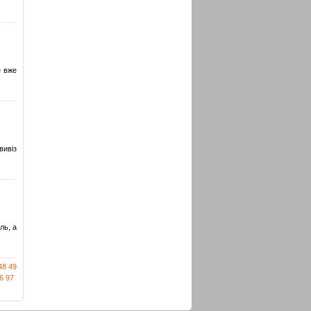
е вже
вивіз
ль, а
48
49
6
97