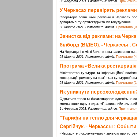
06 Августа 2021. Разместил: admin.
Прочитано (
У Черкасах перевірять рекламні
Операторів зовнішньої реклами в Черкасах зоб
департаменту архітектури та містобудування
30 Марта 2021. Разместил: admin.
Прочитано (0
Зачистка від реклами: на Черк
білборд (ВІДЕО). - Черкассы : 
На Черкащині в місті Золотоноша залишився лише
25 Марта 2021. Разместил: admin.
Прочитано (4
Програма «Велика реставрація»
Міністерство культури та інформаційної політик
консервації, ремонту на пам’ятках культурної с
23 Марта 2021. Разместил: admin.
Прочитано (1
Як уникнути переохолодження?
Одягатися тепло та багатошарово: одягніть на себ
можна зняти одну з одеж. «Правильний» зимовий 
14 Февраля 2021. Разместил: admin.
Прочитано (
"Тарифи на тепло для черкащан
Сергійчук. - Черкассы : Событи
«Черкаситеплокомуненерго» заявило про готовн