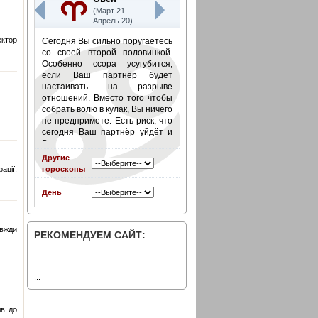
(Март 21 -
Апрель 20)
ектор
Сегодня Вы сильно поругаетесь
со своей второй половинкой.
Особенно ссора усугубится,
если Ваш партнёр будет
настаивать на разрыве
отношений. Вместо того чтобы
собрать волю в кулак, Вы ничего
не предпримете. Есть риск, что
сегодня Ваш партнёр уйдёт и
Вы не станете его
останавливать.
Подробнее
»
Другие
ації,
гороскопы
День
авжди
РЕКОМЕНДУЕМ САЙТ:
...
ів до