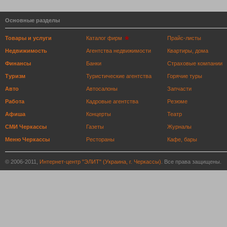
Основные разделы
Товары и услуги
Каталог фирм
Прайс-листы
Недвижимость
Агентства недвижимости
Квартиры, дома
Финансы
Банки
Страховые компании
Туризм
Туристические агентства
Горячие туры
Авто
Автосалоны
Запчасти
Работа
Кадровые агентства
Резюме
Афиша
Концерты
Театр
СМИ Черкассы
Газеты
Журналы
Меню Черкассы
Рестораны
Кафе, бары
© 2006-2011,
Интернет-центр "ЭЛИТ" (Украина, г. Черкассы)
. Все права защищены.