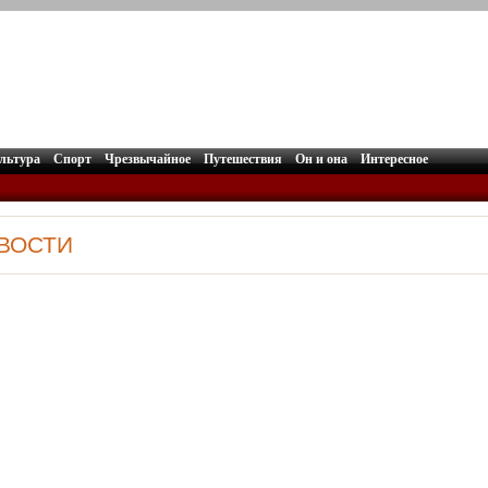
льтура
Спорт
Чрезвычайное
Путешествия
Он и она
Интересное
ОВОСТИ