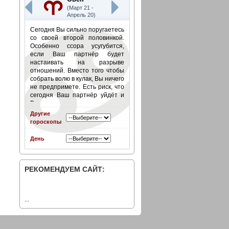
(Март 21 -
Апрель 20)
Сегодня Вы сильно поругаетесь
со своей второй половинкой.
Особенно ссора усугубится,
если Ваш партнёр будет
настаивать на разрыве
отношений. Вместо того чтобы
собрать волю в кулак, Вы ничего
не предпримете. Есть риск, что
сегодня Ваш партнёр уйдёт и
Вы не станете его
останавливать.
Подробнее
»
Другие
гороскопы
День
РЕКОМЕНДУЕМ САЙТ:
...