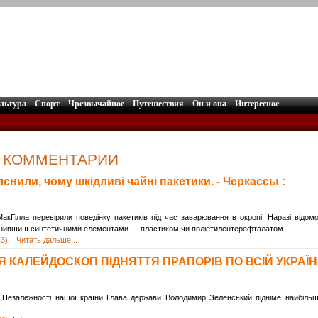
льтура
Спорт
Чрезвычайное
Путешествия
Он и она
Интересное
:: КОММЕНТАРИИ
снили, чому шкідливі чайні пакетики. - Черкассы :
акГілла перевірили поведінку пакетиків під час заварювання в окропі. Наразі відом
мінивши її синтетичними елементами — пластиком чи поліетилентерефталатом
3).
|
Читать дальше...
КАЛЕЙДОСКОП ПІДНЯТТЯ ПРАПОРІВ ПО ВСІЙ УКРАЇНІ!
 Незалежності нашої країни Глава держави Володимир Зеленський підніме найбіль