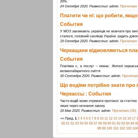
20%.
24 Октября 2020. Разместил: admin.
Прочитано 
Платити чи ні: що робити, якщо
События
У МОЗ закликають українців не мовчати про випад
сталося, головний санлікар України радить дзвон
19 Октября 2020. Разместил: admin.
Прочитано 
Черкащани відмовляються плати
События
Платіжки є, а послуг – немає. Жителі черкаськ
великогабаритного сміття
30 Сентября 2020. Разместил: admin.
Прочитано
Що водіям потрібно знати про п
Черкассы : События
Часто водій може отримати протокол за статтею 1
лише через незнання закону
18 Мая 2020. Разместил: admin.
Прочитано (25).
<< Пред.
1
2
3
4
5
6
7
8
9
10
11
12
13
14
15
16
17
50
51
52
53
54
55
56
57
58
59
60
61
62
63
64
65
6
98
99
100
101
102
103
104