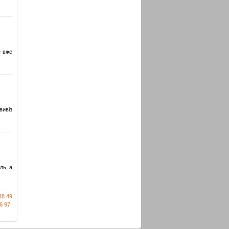
е вже
вивіз
ль, а
48
49
6
97