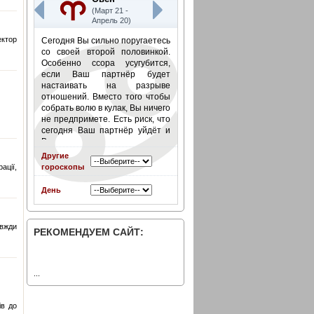
(Март 21 -
Апрель 20)
ектор
Сегодня Вы сильно поругаетесь
со своей второй половинкой.
Особенно ссора усугубится,
если Ваш партнёр будет
настаивать на разрыве
отношений. Вместо того чтобы
собрать волю в кулак, Вы ничего
не предпримете. Есть риск, что
сегодня Ваш партнёр уйдёт и
Вы не станете его
останавливать.
Подробнее
»
Другие
ації,
гороскопы
День
авжди
РЕКОМЕНДУЕМ САЙТ:
...
ів до