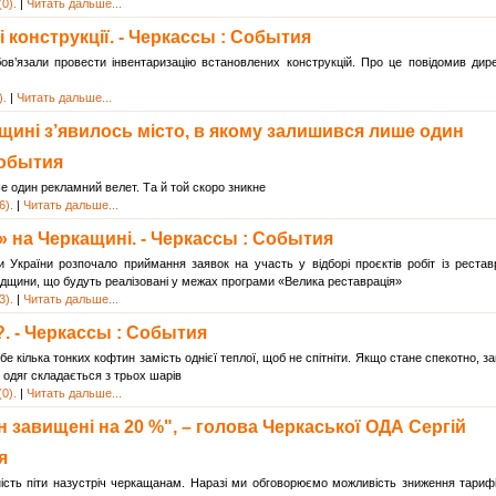
0).
|
Читать дальше...
 конструкції. - Черкассы : События
ов’язали провести інвентаризацію встановлених конструкцій. Про це повідомив дир
).
|
Читать дальше...
ащині з’явилось місто, в якому залишився лише один
События
 один рекламний велет. Та й той скоро зникне
6).
|
Читать дальше...
 на Черкащині. - Черкассы : События
и України розпочало приймання заявок на участь у відборі проєктів робіт із реставр
падщини, що будуть реалізовані у межах програми «Велика реставрація»
3).
|
Читать дальше...
. - Черкассы : События
е кілька тонких кофтин замість однієї теплої, щоб не спітніти. Якщо стане спекотно, з
одяг складається з трьох шарів
0).
|
Читать дальше...
 завищені на 20 %", – голова Черкаської ОДА Сергій
я
ість піти назустріч черкащанам. Наразі ми обговорюємо можливість зниження тариф