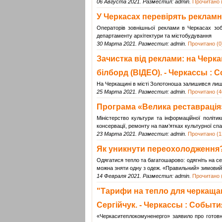
06 Августа 2021. Разместил: admin.
Прочитано (
У Черкасах перевірять рекламні
Операторів зовнішньої реклами в Черкасах зоб
департаменту архітектури та містобудування
30 Марта 2021. Разместил: admin.
Прочитано (0
Зачистка від реклами: на Черк
білборд (ВІДЕО). - Черкассы : 
На Черкащині в місті Золотоноша залишився лише
25 Марта 2021. Разместил: admin.
Прочитано (4
Програма «Велика реставрація»
Міністерство культури та інформаційної політик
консервації, ремонту на пам’ятках культурної с
23 Марта 2021. Разместил: admin.
Прочитано (1
Як уникнути переохолодження?
Одягатися тепло та багатошарово: одягніть на себ
можна зняти одну з одеж. «Правильний» зимовий 
14 Февраля 2021. Разместил: admin.
Прочитано (
"Тарифи на тепло для черкащан
Сергійчук. - Черкассы : Событи
«Черкаситеплокомуненерго» заявило про готовн