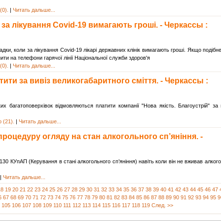
(0).
|
Читать дальше...
 за лікування Covid-19 вимагають гроші. - Черкассы :
ки, коли за лікування Covid-19 лікарі державних клінік вимагають гроші. Якщо подібн
ити на телефони гарячої лінії Національної служби здоров'я
(0).
|
Читать дальше...
ти за вивіз великогабаритного сміття. - Черкассы :
их багатоповерхівок відмовляються платити компанії "Нова якість. Благоустрій" за 
 (21).
|
Читать дальше...
роцедуру огляду на стан алкогольного сп’яніння. -
30 КУпАП (Керування в стані алкогольного сп’яніння) навіть коли він не вживав алкого
|
Читать дальше...
18
19
20
21
22
23
24
25
26
27
28
29
30
31
32
33
34
35
36
37
38
39
40
41
42
43
44
45
46
47
6
67
68
69
70
71
72
73
74
75
76
77
78
79
80
81
82
83
84
85
86
87
88
89
90
91
92
93
94
95
9
105
106
107
108
109
110
111
112
113
114
115
116
117
118
119
След. >>