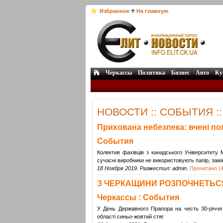
Избранное
На главную
Черкассы
Политика
Бизнес
Авто
Ку
НОВОСТИ :: СОБЫТИЯ 
Прихована небезпека: вчені поя
События
Колектив фахівців з канадського Університету М
сучасні виробники не використовують папір, за
18 Ноября 2019. Разместил: admin.
Прочитано (4
З ЧЕРКАЩИНИ РОЗПОЧНЕТЬСЯ 
Черкассы : События
У День Державного Прапора на честь 30-річчя
області синьо-жовтий стяг