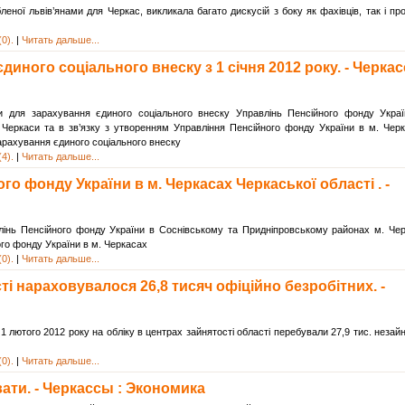
еної львів’янами для Черкас, викликала багато дискусій з боку як фахівців, так і пр
0).
|
Читать дальше...
диного соціального внеску з 1 січня 2012 року. - Черка
нки для зарахування єдиного соціального внеску Управлінь Пенсійного фонду Укра
Черкаси та в зв’язку з утворенням Управління Пенсійного фонду України в м. Чер
зарахування єдиного соціального внеску
4).
|
Читать дальше...
о фонду України в м. Черкасах Черкаської області . -
авлінь Пенсійного фонду України в Соснівському та Придніпровському районах м. Че
ого фонду України в м. Черкасах
0).
|
Читать дальше...
ті нараховувалося 26,8 тисяч офіційно безробітних. -
1 лютого 2012 року на обліку в центрах зайнятості області перебували 27,9 тис. незай
0).
|
Читать дальше...
ати. - Черкассы : Экономика