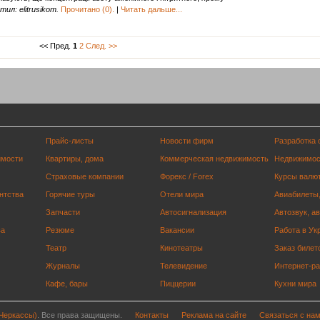
ил: elitrusikom.
Прочитано (0).
|
Читать дальше...
<< Пред.
1
2
След. >>
Прайс-листы
Новости фирм
Разработка 
имости
Квартиры, дома
Коммерческая недвижимость
Недвижимос
Страховые компании
Форекс / Forex
Курсы валю
нтства
Горячие туры
Отели мира
Авиабилеты,
Запчасти
Автосигнализация
Автозвук, а
ва
Резюме
Вакансии
Работа в Ук
Театр
Кинотеатры
Заказ билет
Журналы
Телевидение
Интернет-р
Кафе, бары
Пиццерии
Кухни мира
 Черкассы)
. Все права защищены.
Контакты
Реклама на сайте
Связаться с на