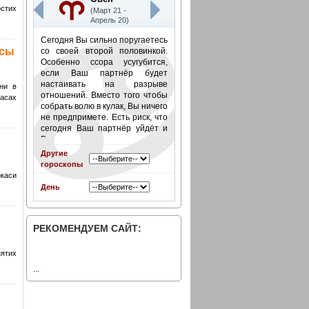
остих
(Март 21 -
Апрель 20)
Сегодня Вы сильно поругаетесь
ссы
со своей второй половинкой.
Особенно ссора усугубится,
если Ваш партнёр будет
настаивать на разрыве
їни в
отношений. Вместо того чтобы
касах
собрать волю в кулак, Вы ничего
не предпримете. Есть риск, что
сегодня Ваш партнёр уйдёт и
Вы не станете его
останавливать.
Подробнее
»
Другие
гороскопы
ркаси
День
РЕКОМЕНДУЕМ САЙТ:
нятих
...