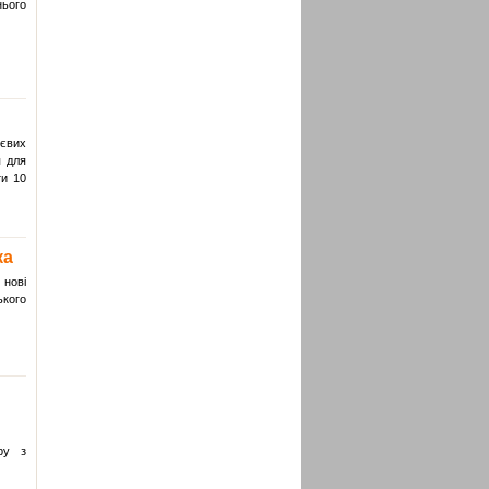
нього
тєвих
я для
ти 10
ка
 нові
ького
ру з