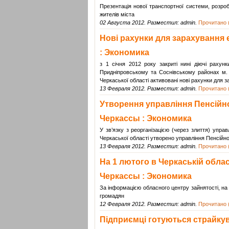
Презентація нової транспортної системи, розробл
жителів міста
02 Августа 2012. Разместил: admin.
Прочитано (
Нові рахунки для зарахування є
: Экономика
з 1 січня 2012 року закриті нині діючі раху
Придніпровському та Соснівському районах м. 
Черкаської області активовані нові рахунки для 
13 Февраля 2012. Разместил: admin.
Прочитано (
Утворення управління Пенсійног
Черкассы : Экономика
У зв’язку з реорганізацією (через злиття) упр
Черкаської області утворено управління Пенсійн
13 Февраля 2012. Разместил: admin.
Прочитано (
На 1 лютого в Черкаській облас
Черкассы : Экономика
За інформацією обласного центру зайнятості, на 
громадян
12 Февраля 2012. Разместил: admin.
Прочитано (
Підприємці готуються страйкув