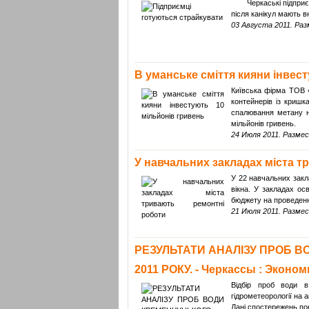
Черкаські підприємці
після канікул мають в
03 Августа 2011. Разм
В уманське сміття кияни інвест
Київська фірма ТОВ «
контейнерів із кришк
спалювання метану на
мільйонів гривень.
24 Июля 2011. Размест
У навчальних закладах міста т
У 22 навчальних закл
вікна. У закладах ос
бюджету на проведенн
21 Июля 2011. Размест
РЕЗУЛЬТАТИ АНАЛІЗУ ПРОБ 
2011 РОКУ. - Черкассы : Эконом
Відбір проб води в
гідрометеорології на 
Дані спостережень пок