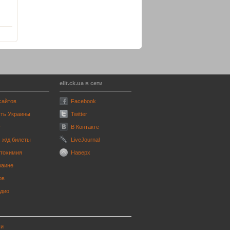
elit.ck.ua в сети
сайтов
Facebook
ть Украины
Twitter
т
В Контакте
 ж/д билеты
LiveJournal
втохимия
Наверх
раине
ов
адио
ми