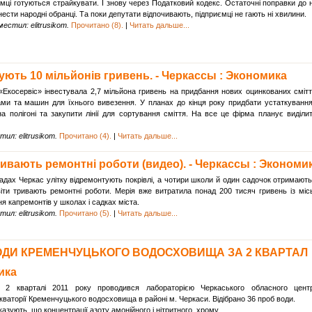
 готуються страйкувати. І знову через Податковий кодекс. Остаточні поправки до 
нести народні обранці. Та поки депутати відпочивають, підприємці не гають ні хвилини.
естил: elitrusikom.
Прочитано (8).
|
Читать дальше...
ують 10 мільйонів гривень. - Черкассы : Экономика
Екосервіс» інвестувала 2,7 мільйона гривень на придбання нових оцинкованих сміт
ами та машин для їхнього вивезення. У планах до кінця року придбати устаткуванн
 полігоні та закупити лінії для сортування сміття. На все це фірма планує виділи
ил: elitrusikom.
Прочитано (4).
|
Читать дальше...
ривають ремонтні роботи (видео). - Черкассы : Экономи
адах Черкас улітку відремонтують покрівлі, а чотири школи й один садочок отримають
віти тривають ремонтні роботи. Мерія вже витратила понад 200 тисяч гривень із міс
я капремонтів у школах і садках міста.
ил: elitrusikom.
Прочитано (5).
|
Читать дальше...
ВОДИ КРЕМЕНЧУЦЬКОГО ВОДОСХОВИЩА ЗА 2 КВАРТАЛ
ика
 2 кварталі 2011 року проводився лабораторією Черкаського обласного цент
акваторії Кременчуцького водосховища в районі м. Черкаси. Відібрано 36 проб води.
азують, що концентрації азоту амонійного і нітритного, хрому