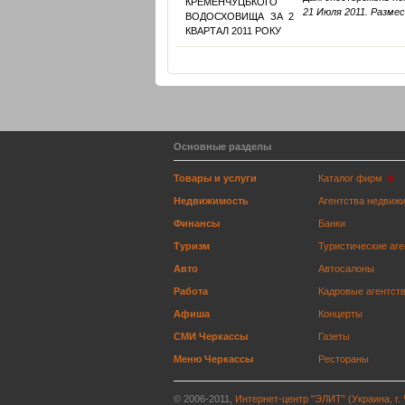
21 Июля 2011. Размест
Основные разделы
Товары и услуги
Каталог фирм
Недвижимость
Агентства недвиж
Финансы
Банки
Туризм
Туристические аге
Авто
Автосалоны
Работа
Кадровые агентст
Афиша
Концерты
СМИ Черкассы
Газеты
Меню Черкассы
Рестораны
© 2006-2011,
Интернет-центр "ЭЛИТ" (Украина, г.