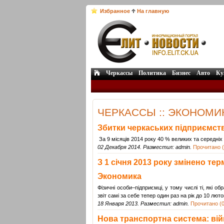
Избранное
На главную
Черкассы
Политика
Бизнес
Авто
Ку
ЧЕРКАССЫ :: ЭКОНОМИК
Збитки черкаських підприємств
За 9 місяців 2014 року 40 % великих та середніх 
02 Декабря 2014. Разместил: admin.
Прочитано (
З 1 січня 2013 року змінено тер
Экономика
Фізичні особи–підприємці, у тому числі ті, які
звіт самі за себе тепер один раз на рік до 10 лют
18 Января 2013. Разместил: admin.
Прочитано (0
Нова транспортна система: вій