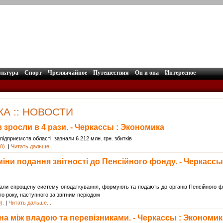
льтура
Спорт
Чрезвычайное
Путешествия
Он и она
Интересное
А :: НОВОСТИ
 зросли в 4 рази. - Черкассы : Экономика
підприємств області зазнали 6 212 млн. грн. збитків
0).
|
Читать дальше...
міни подання звітності до Пенсійного фонду. - Черкассы
 обрали спрощену систему оподаткування, формують та подають до органів Пенсійного 
ого року, наступного за звітним періодом
).
|
Читать дальше...
на між владою та перевізниками. - Черкассы : Экономик