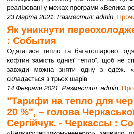
реалізовані у межах програми «Велика р
23 Марта 2021. Разместил: admin.
Прочи
Як уникнути переохолодже
: События
Одягатися тепло та багатошарово: одя
кофтин замість однієї теплої, щоб не сп
завжди можна зняти одну з одеж. «
складається з трьох шарів
14 Февраля 2021. Разместил: admin.
Про
"Тарифи на тепло для чер
20 %", – голова Черкасько
Сергійчук. - Черкассы : С
«Черкаситеплокомуненерго» заявило пр