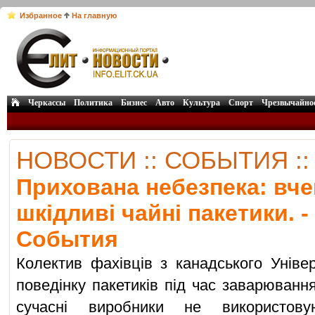
Избранное
На главную
Черкассы
Политика
Бизнес
Авто
Культура
Спорт
Чрезвычайно
НОВОСТИ :: СОБЫТИЯ :
Прихована небезпека: вче
шкідливі чайні пакетики. -
События
Колектив фахівців з канадського Уніве
поведінку пакетиків під час заварювання
сучасні виробники не використову