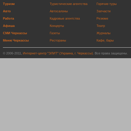
Туризм
Туристические агентства
Горячие туры
Авто
Автосалоны
Запчасти
Работа
Кадровые агентства
Резюме
Афиша
Концерты
Театр
СМИ Черкассы
Газеты
Журналы
Меню Черкассы
Рестораны
Кафе, бары
© 2006-2011,
Интернет-центр "ЭЛИТ" (Украина, г. Черкассы)
. Все права защищены.