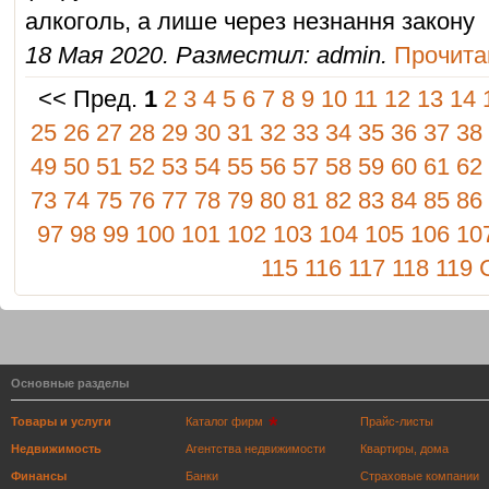
алкоголь, а лише через незнання закону
18 Мая 2020. Разместил: admin.
Прочитан
<< Пред.
1
2
3
4
5
6
7
8
9
10
11
12
13
14
25
26
27
28
29
30
31
32
33
34
35
36
37
38
49
50
51
52
53
54
55
56
57
58
59
60
61
62
73
74
75
76
77
78
79
80
81
82
83
84
85
86
97
98
99
100
101
102
103
104
105
106
10
115
116
117
118
119
Основные разделы
Товары и услуги
Каталог фирм
Прайс-листы
Недвижимость
Агентства недвижимости
Квартиры, дома
Финансы
Банки
Страховые компании