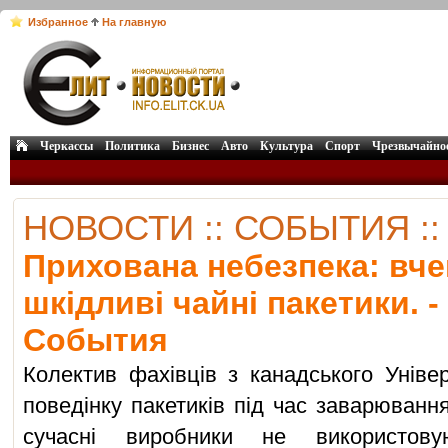
Избранное
На главную
Черкассы
Политика
Бизнес
Авто
Культура
Спорт
Чрезвычайно
НОВОСТИ :: СОБЫТИЯ :
Прихована небезпека: вче
шкідливі чайні пакетики. -
События
Колектив фахівців з канадського Уніве
поведінку пакетиків під час заварювання
сучасні виробники не використову