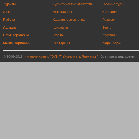
Туризм
Туристические агентства
Горячие туры
Авто
Автосалоны
Запчасти
Работа
Кадровые агентства
Резюме
Афиша
Концерты
Театр
СМИ Черкассы
Газеты
Журналы
Меню Черкассы
Рестораны
Кафе, бары
© 2006-2011,
Интернет-центр "ЭЛИТ" (Украина, г. Черкассы)
. Все права защищены.