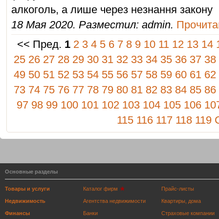
алкоголь, а лише через незнання закону
18 Мая 2020. Разместил: admin.
Прочитан
<< Пред.
1
2
3
4
5
6
7
8
9
10
11
12
13
14
25
26
27
28
29
30
31
32
33
34
35
36
37
38
49
50
51
52
53
54
55
56
57
58
59
60
61
62
73
74
75
76
77
78
79
80
81
82
83
84
85
86
97
98
99
100
101
102
103
104
105
106
10
115
116
117
118
119
Основные разделы
Товары и услуги
Каталог фирм
Прайс-листы
Недвижимость
Агентства недвижимости
Квартиры, дома
Финансы
Банки
Страховые компании