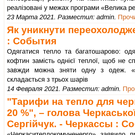
реалізовані у межах програми «Велика р
23 Марта 2021. Разместил: admin.
Прочи
Як уникнути переохолодже
: События
Одягатися тепло та багатошарово: одя
кофтин замість однієї теплої, щоб не сп
завжди можна зняти одну з одеж. «
складається з трьох шарів
14 Февраля 2021. Разместил: admin.
Про
"Тарифи на тепло для чер
20 %", – голова Черкасько
Сергійчук. - Черкассы : С
«Черкаситеплокомуненерго» заявило пр